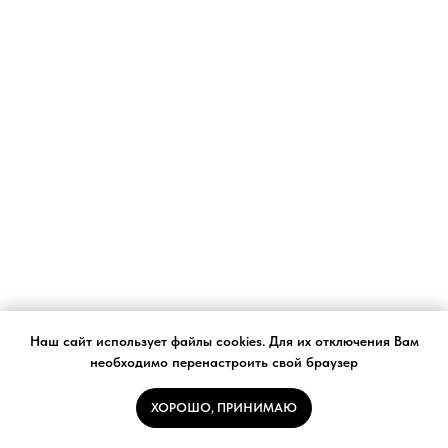
Наш сайт использует файлы cookies. Для их отключения Вам
необходимо перенастроить свой браузер
ЩИТ В СБОРЕ (БИЗ) ТРЁХФАЗНЫЙ
ХОРОШО, ПРИНИМАЮ
Щит электроэнергии в сборе на базе
ФОБОС 3