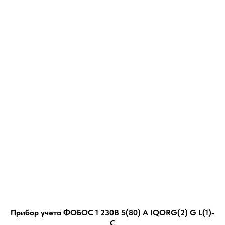
Прибор учета ФОБОС 1 230В 5(80) А IQORG(2) G L(1)-
С