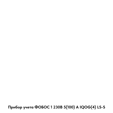
Прибор учета ФОБОС 1 230В 5(100) А IQOG(4) LS-S